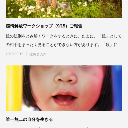
感情解放ワークショップ（9/15）ご報告
鏡の法則をとみ解くワークをするときに、たまに、「鏡」として
の相手をまったく見ることができない方があります。「鏡」に映
った像は自分自身なのです
2018.09.19
体験者の声
唯一無二の自分を生きる