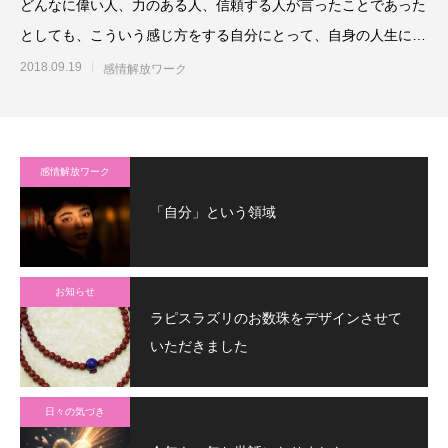
どんなに偉い人、力のある人、信頼する人が言ったことであった
としても、こういう感じ方をする自分にとって、自身の人生にと
ってその言葉が有効なのか
2018.09.19
感情解放ワーク
感情解放ワーク
「自分」という領域
お知らせ
ラピスラズリのお数珠をデザインさせて
いただきました
日々の気づき