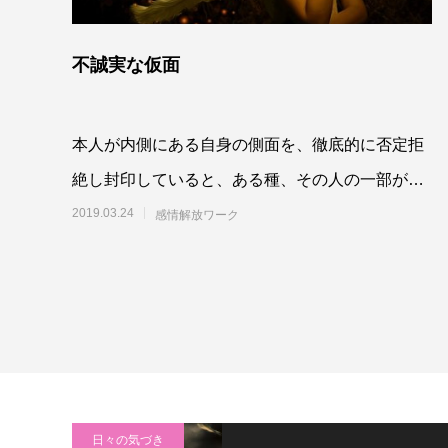
不誠実な仮面
本人が内側にある自身の側面を、徹底的に否定拒
絶し封印していると、ある種、その人の一部が死
んでいるような状態として私には感じられます。
2019.03.24
感情解放ワーク
それが強
日々の気づき