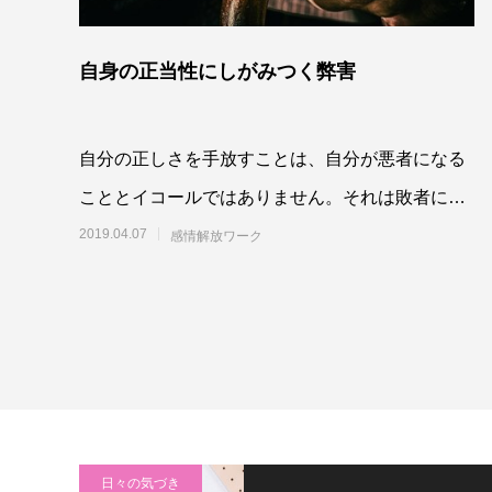
自身の正当性にしがみつく弊害
自分の正しさを手放すことは、自分が悪者になる
こととイコールではありません。それは敗者にな
るということでもないし、自分が堕落する、どう
2019.04.07
感情解放ワーク
しようも
日々の気づき