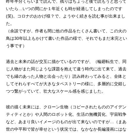
昨年半分くらいまで読んで、残りはちょっと後で読もうと思って
いたら…いつの間にか１年近くも時が経過してしまったのです
(笑)。コロナのおかげ様？で、ようやく続きを読む事が出来まし
た。
（余談ですが、作者も間に他の作品をたくさん書いて、この火の
鳥は30年以上もかけて書いた作品の様で、それでもまだ未完とい
う事です）
過去と未来の話が交互に描かているのですが、（輪廻転生で、同
じ人物がまた同じような課題を抱えて違う時代に出て来て、過去
でも縁のあった人物と出会ったり）読み終わってみると、全体と
してそれらすべてが大きなタペストリーの様に、多層的に交錯し
つつ繋がっていて、壮大なスケール感を感じました。
彼の描く未来には、クローン生物（コピーされたもののアイデン
ティティとか）や人間のロボット化、生活の無機質化、宇宙戦争
など、あまり良いイメージのものが出て来ないのですが…（まあ
世の中平和で皆が幸せという状況では、なかなか長編漫画にはな