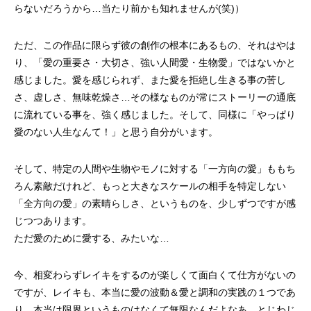
らないだろうから…当たり前かも知れませんが(笑)）
ただ、この作品に限らず彼の創作の根本にあるもの、それはやは
り、「愛の重要さ・大切さ、強い人間愛・生物愛」ではないかと
感じました。愛を感じられず、また愛を拒絶し生きる事の苦し
さ、虚しさ、無味乾燥さ…その様なものが常にストーリーの通底
に流れている事を、強く感じました。そして、同様に「やっぱり
愛のない人生なんて！」と思う自分がいます。
そして、特定の人間や生物やモノに対する「一方向の愛」ももち
ろん素敵だけれど、もっと大きなスケールの相手を特定しない
「全方向の愛」の素晴らしさ、というものを、少しずつですが感
じつつあります。
ただ愛のために愛する、みたいな…
今、相変わらずレイキをするのが楽しくて面白くて仕方がないの
ですが、レイキも、本当に愛の波動＆愛と調和の実践の１つであ
り、本当は限界というものはなくて無限なんだよなあ、とじわじ