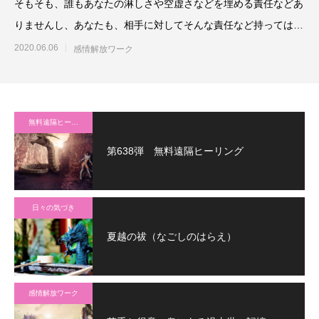
そもそも、誰もあなたの淋しさや空虚さなどを埋める責任などあ
りませんし、あなたも、相手に対してそんな責任など持ってはい
ません。その責任があるの
2020.06.06
感情解放ワーク
無料遠隔ヒーリング
第638弾 無料遠隔ヒーリング
日々の気づき
夏越の祓（なごしのはらえ）
感情解放ワーク