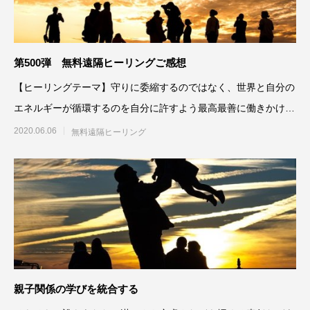
第500弾 無料遠隔ヒーリングご感想
【ヒーリングテーマ】守りに委縮するのではなく、世界と自分の
エネルギーが循環するのを自分に許すよう最高最善に働きかけ
る 5月27日
2020.06.06
無料遠隔ヒーリング
親子関係の学びを統合する