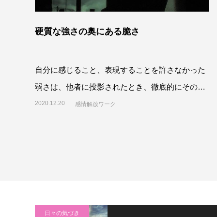
硬質な強さの奥にある脆さ
自分に感じること、表現することを許さなかった
弱さは、他者に投影されたとき、徹底的にその弱
さを攻撃して厳しい態度を取ってしまったりする
2020.12.20
感情解放ワーク
ようにな
日々の気づき