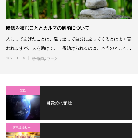
陰徳を積むこととカルマの解消について
人にしてあげたことは、巡り巡って自分に返ってくるとはよく言
われますが、人を助けて、一番助けられるのは、本当のところ、
自分自身かもしれませんね
2021.01.19
感情解放ワーク
霊性
目覚めの狼煙
無料遠隔ヒーリング