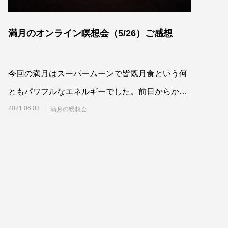
満月のオンライン瞑想会（5/26）ご感想
今回の満月はスーパームーンで皆既月食という何
ともパワフルなエネルギーでした。前日からかな
り強烈なエネルギーを感じていたのですが、影響
2021.06.03
満月の瞑想会
を受けて