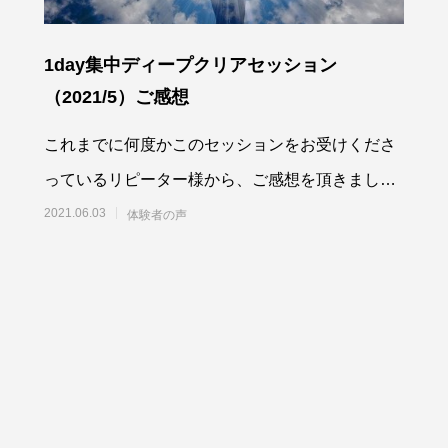
1day集中ディープクリアセッション
（2021/5）ご感想
これまでに何度かこのセッションをお受けくださ
っているリピーター様から、ご感想を頂きまし
た。今回も、更に根深いところにあった諸々がク
2021.06.03
体験者の声
リアになら