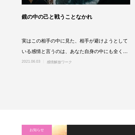
鏡の中の己と戦うことなかれ
実はこの相手の中に見た、相手が避けようとして
いる感情と言うのは、あなた自身の中にも全く同
じものがあるでしょう。そう、これが鏡の法則な
2021.06.03
感情解放ワーク
んですね
お知らせ