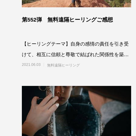
第552弾 無料遠隔ヒーリングご感想
【ヒーリングテーマ】自身の感情の責任を引き受
けて、相互に信頼と尊敬で結ばれた関係性を築く
よう最高最善に働きかけ
2021.06.03
無料遠隔ヒーリング
る 5月2