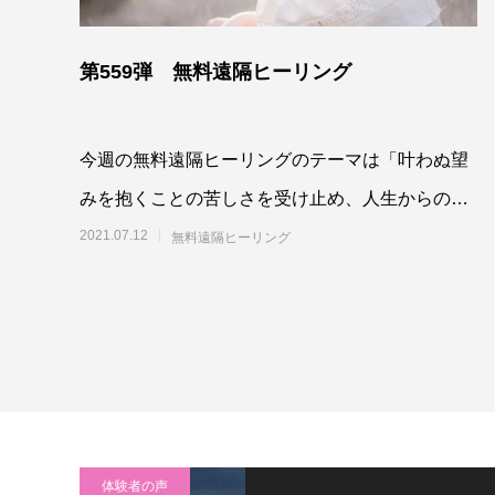
第559弾 無料遠隔ヒーリング
今週の無料遠隔ヒーリングのテーマは「叶わぬ望
みを抱くことの苦しさを受け止め、人生からのメ
ッセージに心を済ませるよう最高最善に働きかけ
2021.07.12
無料遠隔ヒーリング
る」です
体験者の声