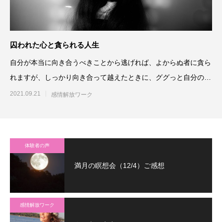
囚われた心と貪られる人生
自分が本当に向き合うべきことから逃げれば、よからぬ者に貪ら
れますが、しっかり向き合って越えたときに、ググっと自分の根
っこは深くなります。自分
2021.09.21
感情解放ワーク
体験者の声
満月の瞑想会（12/4）ご感想
感情解放ワーク