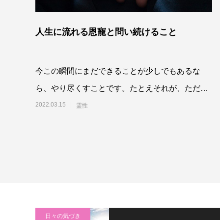
人生に流れる恩寵と問い続けること
今この瞬間にまだできることが少しでもあるな
ら、やり尽くすことです。たとえそれが、ただひ
たすらここいにて、息をすることであったとして
2022.03.15
霊性
も。そして
日々の気づき