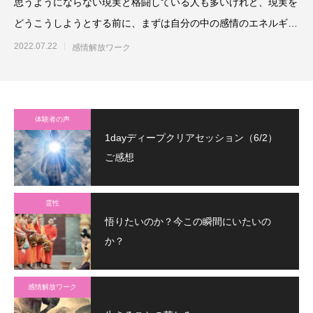
思うようにならない現実と格闘している人も多いけれど、現実を
どうこうしようとする前に、まずは自分の中の感情のエネルギー
に対処してから行動すると
2022.07.22
感情解放ワーク
体験者の声
1dayディープクリアセッション（6/2）
ご感想
霊性
悟りたいのか？今この瞬間にいたいの
か？
感情解放ワーク