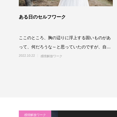
ある日のセルフワーク
ここのところ、胸の辺りに浮上する固いものがあ
って、何だろうな～と思っていたのですが、自分
が今の段階でまだ逃げているものって何だろう？
2022.10.22
感情解放ワーク
と掘り下
感情解放ワーク