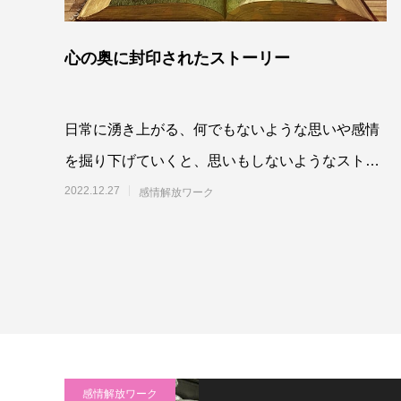
心の奥に封印されたストーリー
日常に湧き上がる、何でもないような思いや感情
を掘り下げていくと、思いもしないようなストー
リーが出てくることがあります。それは、固く封
2022.12.27
感情解放ワーク
印してい
感情解放ワーク