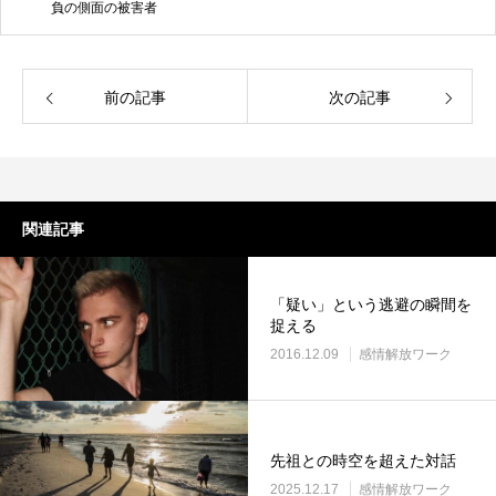
負の側面の被害者
前の記事
次の記事
関連記事
「疑い」という逃避の瞬間を
捉える
2016.12.09
感情解放ワーク
先祖との時空を超えた対話
2025.12.17
感情解放ワーク