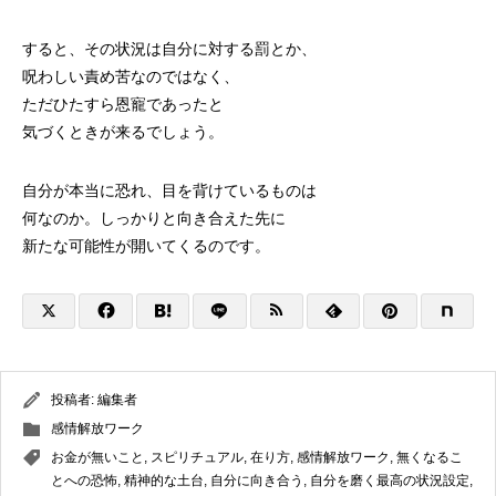
すると、その状況は自分に対する罰とか、
呪わしい責め苦なのではなく、
ただひたすら恩寵であったと
気づくときが来るでしょう。
自分が本当に恐れ、目を背けているものは
何なのか。しっかりと向き合えた先に
新たな可能性が開いてくるのです。
投稿者:
編集者
感情解放ワーク
お金が無いこと
,
スピリチュアル
,
在り方
,
感情解放ワーク
,
無くなるこ
とへの恐怖
,
精神的な土台
,
自分に向き合う
,
自分を磨く最高の状況設定
,