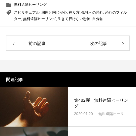
無料遠隔ヒーリング
スピリチュアル
,
周囲と同じ安心
,
在り方
,
孤独への恐れ
,
恐れのフィル
ター
,
無料遠隔ヒーリング
,
生きて行けない恐怖
,
自分軸
前の記事
次の記事
関連記事
第482弾 無料遠隔ヒーリン
グ
2020.01.20
無料遠隔ヒーリング