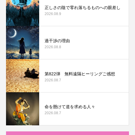
正しさの陰で零れ落ちるものへの眼差し
2026.08.9
過干渉の理由
2026.08.8
第822弾 無料遠隔ヒーリングご感想
2026.08.7
命を懸けて道を求める人々
2026.08.7