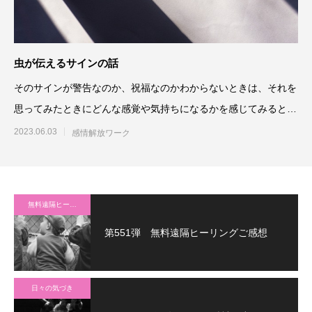
虫が伝えるサインの話
そのサインが警告なのか、祝福なのかわからないときは、それを
思ってみたときにどんな感覚や気持ちになるかを感じてみると良
いのです。気持ち悪かった
2023.06.03
感情解放ワーク
無料遠隔ヒーリング
第551弾 無料遠隔ヒーリングご感想
日々の気づき