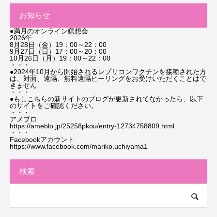
お知らせ
●満月のオンライン瞑想会
2026年
8月28日（金）19：00～22：00
9月27日（日）17：00～20：00
10月26日（月）19：00～22：00
・・・
●2024年10月から開始されるレプリコンワクチンを接種された方
は、対面、遠隔、無料遠隔ヒーリングをお受けいただくことはで
きません
・・・
●もしこちらの新サイトのブログが更新されてなかったら、以下
のサイトをご確認ください。
・・・
アメブロ
https://ameblo.jp/25258pkou/entry-12734758809.html
・・・
Facebookアカウント
https://www.facebook.com/mariko.uchiyama1
検索