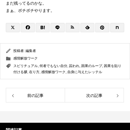
まだ残ってるのかな。
まぁ、ボチボチやります。
投稿者:
編集者
感情解放ワーク
スピリチュアル
,
何者でもない自分
,
囚われ
,
因果のループ
,
因果を貼り
付ける膠
,
在り方
,
感情解放ワーク
,
自身に与えたレッテル
前の記事
次の記事