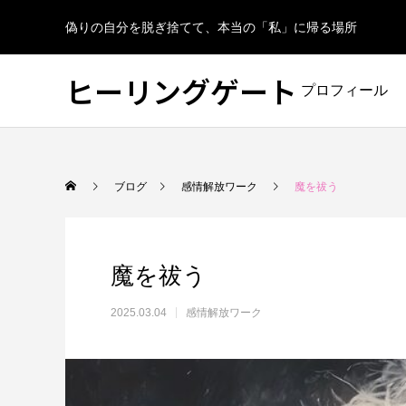
偽りの自分を脱ぎ捨てて、本当の「私」に帰る場所
ヒーリングゲート
プロフィール
ブログ
感情解放ワーク
魔を祓う
魔を祓う
2025.03.04
感情解放ワーク