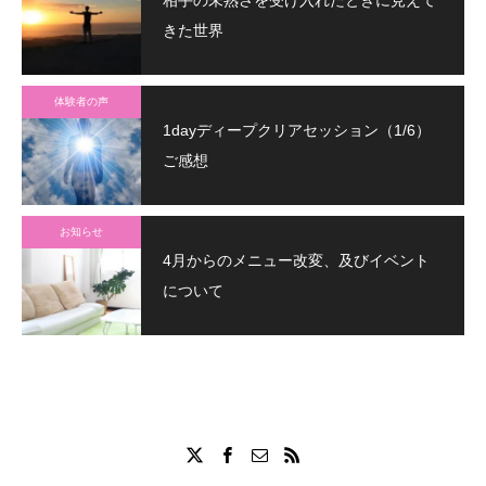
相手の未熟さを受け入れたときに見えて
きた世界
体験者の声
1dayディープクリアセッション（1/6）
ご感想
お知らせ
4月からのメニュー改変、及びイベント
について