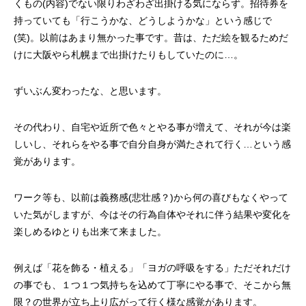
くもの(内容)でない限りわざわざ出掛ける気にならず。招待券を
持っていても「行こうかな、どうしようかな」という感じで
(笑)。以前はあまり無かった事です。昔は、ただ絵を観るためだ
けに大阪やら札幌まで出掛けたりもしていたのに…。
ずいぶん変わったな、と思います。
その代わり、自宅や近所で色々とやる事が増えて、それが今は楽
しいし、それらをやる事で自分自身が満たされて行く…という感
覚があります。
ワーク等も、以前は義務感(悲壮感？)から何の喜びもなくやって
いた気がしますが、今はその行為自体やそれに伴う結果や変化を
楽しめるゆとりも出来て来ました。
例えば「花を飾る・植える」「ヨガの呼吸をする」ただそれだけ
の事でも、１つ１つ気持ちを込めて丁寧にやる事で、そこから無
限？の世界が立ち上り広がって行く様な感覚があります。