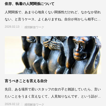
依存、執着の人間関係について
人間関係で、あまり心地良くない関係性だけれど、なかなか切れ
ない、と言うケース、よくありますね。自分が何かしら相手に依
存している場
2026.02.13
感情解放ワーク
言うべきことを言える自分
先日、ある場所で若いスタッフの女の子と雑談していたら、言い
たいことをうまく言えなくて、人見知りなんです、という話がで
てきました。
2026.02.12
感情解放ワーク