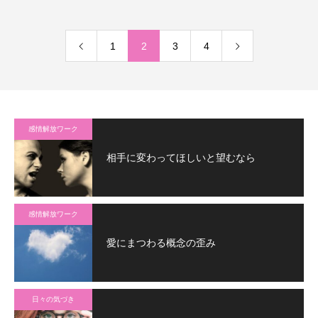
1
2
3
4
感情解放ワーク
相手に変わってほしいと望むなら
感情解放ワーク
愛にまつわる概念の歪み
日々の気づき