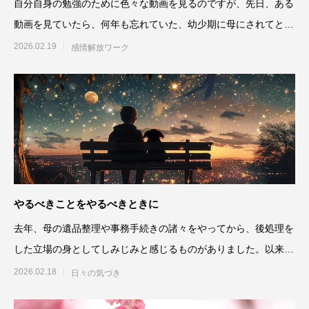
自分自身の勉強のために色々な動画を見るのですが、先日、ある
動画を見ていたら、何年も忘れていた、幼少期に母にされてとて
も嫌だったこと
2026.02.19
感情解放ワーク
やるべきことをやるべきときに
去年、母の遺品整理や事務手続きの諸々をやってから、後処理を
した立場の身としてしみじみと感じるものがありました。以来、
何かあったときに後の人
2026.02.18
日々の気づき