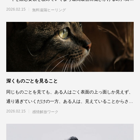
施＊＊＊＊
2026.02.15
無料遠隔ヒーリング
深くものごとを見ること
同じものごとを見ても、ある人はごく表面の上っ面しか見えず、
通り過ぎていくだけの一方、ある人は、見えていることからさら
にその奥の奥まで深く見
2026.02.15
感情解放ワーク