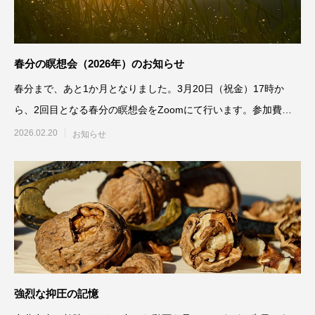
春分の瞑想会（2026年）のお知らせ
春分まで、あと1か月となりました。3月20日（祝金）17時か
ら、2回目となる春分の瞑想会をZoomにて行います。参加費は
5,000円
2026.02.20
お知らせ
強烈な抑圧の記憶