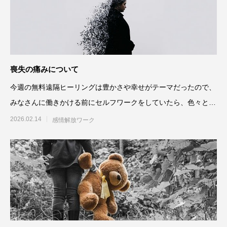
喪失の痛みについて
今週の無料遠隔ヒーリングは豊かさや幸せがテーマだったので、
みなさんに働きかける前にセルフワークをしていたら、色々と気
づきがあったので、それに
2026.02.14
感情解放ワーク