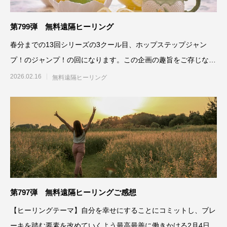
第799弾 無料遠隔ヒーリング
春分までの13回シリーズの3クール目、ホップステップジャン
プ！のジャンプ！の回になります。この企画の趣旨をご存じない
方は、こちらを
2026.02.16
無料遠隔ヒーリング
第797弾 無料遠隔ヒーリングご感想
【ヒーリングテーマ】自分を幸せにすることにコミットし、ブレ
ーキを踏む要素を改めていくよう最高最善に働きかける2月4日実