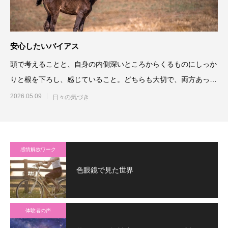
安心したいバイアス
頭で考えることと、自身の内側深いところからくるものにしっか
りと根を下ろし、感じていること。どちらも大切で、両方あって
初めてバランス
2026.05.09
日々の気づき
感情解放ワーク
色眼鏡で見た世界
体験者の声