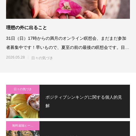
理想の外に出ること
31日（日）17時からの満月のオンライン瞑想会、まだまだ参加
者募集中です！早いもので、夏至の前の最後の瞑想会です。目指
すところにしっかり調整
2026.05.28
日々の気づき
日々の気づき
ポジティブシンキングに関する個人的見
解
無料遠隔ヒーリング