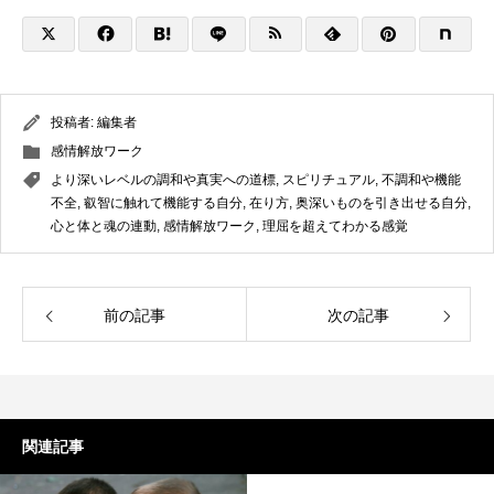
投稿者:
編集者
感情解放ワーク
より深いレベルの調和や真実への道標
,
スピリチュアル
,
不調和や機能
不全
,
叡智に触れて機能する自分
,
在り方
,
奥深いものを引き出せる自分
,
心と体と魂の連動
,
感情解放ワーク
,
理屈を超えてわかる感覚
前の記事
次の記事
関連記事