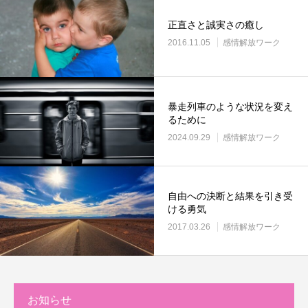
正直さと誠実さの癒し
2016.11.05
感情解放ワーク
暴走列車のような状況を変え
るために
2024.09.29
感情解放ワーク
自由への決断と結果を引き受
ける勇気
2017.03.26
感情解放ワーク
お知らせ