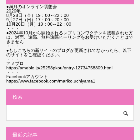
●満月のオンライン瞑想会
2026年
8月28日（金）19：00～22：00
9月27日（日）17：00～20：00
10月26日（月）19：00～22：00
・・・
●2024年10月から開始されるレプリコンワクチンを接種された方
は、対面、遠隔、無料遠隔ヒーリングをお受けいただくことはで
きません
・・・
●もしこちらの新サイトのブログが更新されてなかったら、以下
のサイトをご確認ください。
・・・
アメブロ
https://ameblo.jp/25258pkou/entry-12734758809.html
・・・
Facebookアカウント
https://www.facebook.com/mariko.uchiyama1
検索
最近の記事