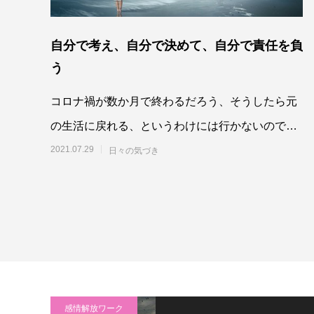
自分で考え、自分で決めて、自分で責任を負
う
コロナ禍が数か月で終わるだろう、そうしたら元
の生活に戻れる、というわけには行かないのでは
ないかな、と思います。私たち一人一人の外面
2021.07.29
日々の気づき
的、内面的
感情解放ワーク