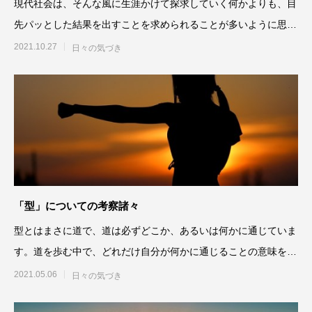
現代社会は、そんな風に生涯かけて探求していく何かよりも、目
先パッとした結果を出すことを求められることが多いように思い
ますが、そういうものの多
2021.10.27
日々の気づき
「型」についての考察諸々
型とはまさに道で、道は必ずどこか、あるいは何かに通じていま
す。道を歩む中で、どれだけ自分が何かに通じることの意味を理
解できるかが、歩みの深さ
2021.05.06
日々の気づき