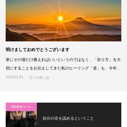
明けましておめでとうございます
単にその場だけ癒えればいいというのではなく、「在り方」を大
切にすることをお伝えしてきた私のヒーリング「道」も、今年で
11年目に入りました。今
2020.01.01
日々の気づき
感情解放ワーク
自分の非を認めるということ