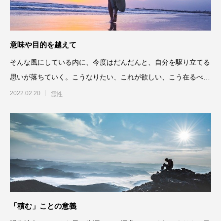
意味や目的を越えて
そんな風にしている内に、今度はだんだんと、自分を駆り立てる
思いが落ちていく。こうなりたい、これが欲しい、こう在るべき
という欲が薄くなっていく
2022.02.20
霊性
「積む」ことの意義