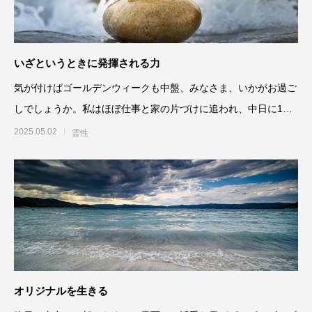
いざというときに発揮される力
気が付けばゴールデンウィークも中盤、みなさま、いかがお過ご
しでしょうか。私はほぼ仕事と家の片づけに追われ、中日に1日
だけ外出するくら
2025.05.02
霊性
オリジナルを生きる