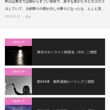
昨日は東京では朝からすごい雷雨で、派手な雷がピカピカゴロゴ
ロしていて、土砂降りの雨が少し小降りになったな、とふと見れ
ば、今度は雪に
2025.03.20
霊性
体験者の声
満月のオンライン瞑想会（3/3）ご感想
体験者の声
第544弾 無料遠隔ヒーリングご感想
体験者の声