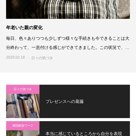
年老いた親の変化
毎日、色々ありつつも少しずつ様々な手続きも今できることは大
分終わって、一息付ける感じができてきました。この状況で、自
分の確定申告も
2025.02.18
日々の気づき
日々の気づき
プレゼンスへの葛藤
感情解放ワーク
本当に感じているところから自分を表現