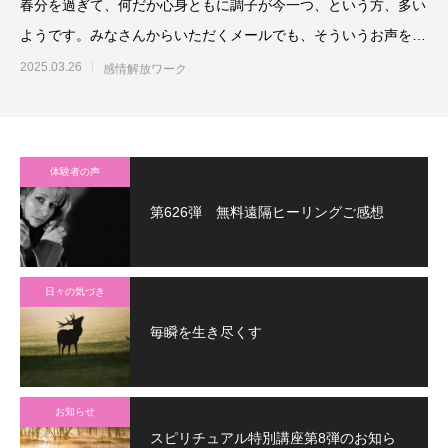
春分を過ぎて、何だか心身ともに調子が今一つ、という方、多い
ようです。みなさんからいただくメールでも、そういうお声を結
構いただいてい
2025.03.26
感情解放ワーク
体験者の声
第626弾 無料遠隔ヒーリングご感想
日々の気づき
毎瞬を生き尽くす
お知らせ
スピリチュアル特別講座第8弾のお知ら