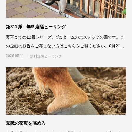
第811弾 無料遠隔ヒーリング
夏至までの13回シリーズ、第3タームのホステップの回です。こ
の企画の趣旨をご存じない方はこちらをご覧ください。6月21日
（祝日）
2026.05.11
無料遠隔ヒーリング
意識の密度を高める