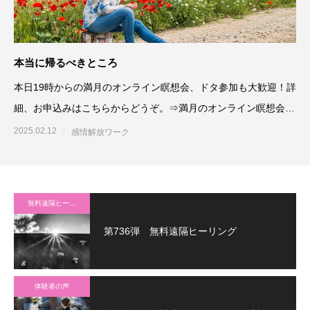
本当に帰るべきところ
本日19時からの満月のオンライン瞑想会、ドタ参加も大歓迎！詳
細、お申込みはこちらからどうぞ。⇒満月のオンライン瞑想会さ
て。
2025.02.12
感情解放ワーク
無料遠隔ヒーリング
第736弾 無料遠隔ヒーリング
体験者の声