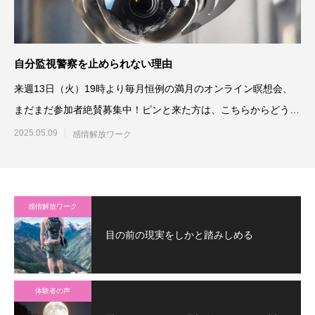
自分監視警察を止められない理由
来週13日（火）19時より毎月恒例の満月のオンライン瞑想会、
まだまだ参加者絶賛募集中！ピンと来た方は、こちらからどう
ぞ。⇒満月のオ
2025.05.09
感情解放ワーク
感情解放ワーク
目の前の現実をしかと踏みしめる
体験者の声