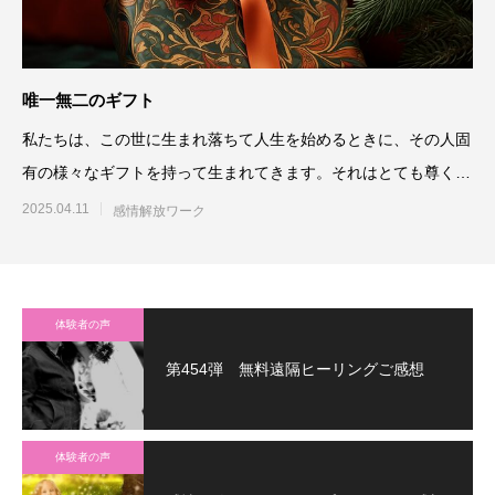
唯一無二のギフト
私たちは、この世に生まれ落ちて人生を始めるときに、その人固
有の様々なギフトを持って生まれてきます。それはとても尊く、
大切なものでは
2025.04.11
感情解放ワーク
体験者の声
第454弾 無料遠隔ヒーリングご感想
体験者の声