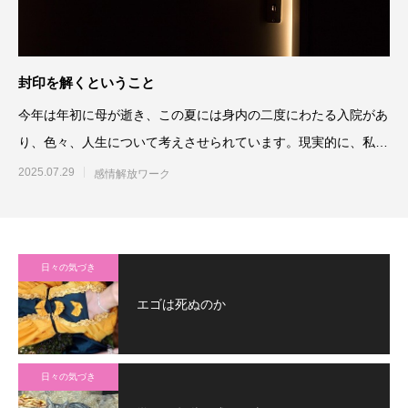
封印を解くということ
今年は年初に母が逝き、この夏には身内の二度にわたる入院があ
り、色々、人生について考えさせられています。現実的に、私自
身も既に人生
2025.07.29
感情解放ワーク
日々の気づき
エゴは死ぬのか
日々の気づき