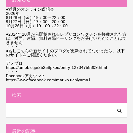
●満月のオンライン瞑想会
2026年
8月28日（金）19：00～22：00
9月27日（日）17：00～20：00
10月26日（月）19：00～22：00
・・・
●2024年10月から開始されるレプリコンワクチンを接種された方
は、対面、遠隔、無料遠隔ヒーリングをお受けいただくことはで
きません
・・・
●もしこちらの新サイトのブログが更新されてなかったら、以下
のサイトをご確認ください。
・・・
アメブロ
https://ameblo.jp/25258pkou/entry-12734758809.html
・・・
Facebookアカウント
https://www.facebook.com/mariko.uchiyama1
検索
最近の記事