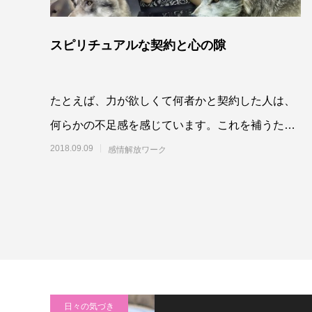
スピリチュアルな契約と心の隙
たとえば、力が欲しくて何者かと契約した人は、
何らかの不足感を感じています。これを補うため
に契約を結ぶわけですが、解除しようと思った
2018.09.09
感情解放ワーク
ら、不足感
日々の気づき