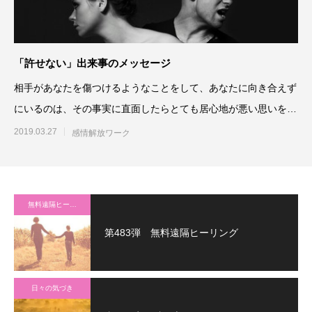
「許せない」出来事のメッセージ
相手があなたを傷つけるようなことをして、あなたに向き合えず
にいるのは、その事実に直面したらとても居心地が悪い思いをし
なければいけないからです
2019.03.27
感情解放ワーク
無料遠隔ヒーリング
第483弾 無料遠隔ヒーリング
日々の気づき