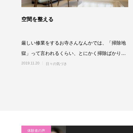
空間を整える
厳しい修業をするお寺さんなんかでは、「掃除地
獄」って言われるくらい、とにかく掃除ばかりす
るっていう話をどこかで聞いたことがあります
2019.11.20
日々の気づき
が、掃除を
体験者の声