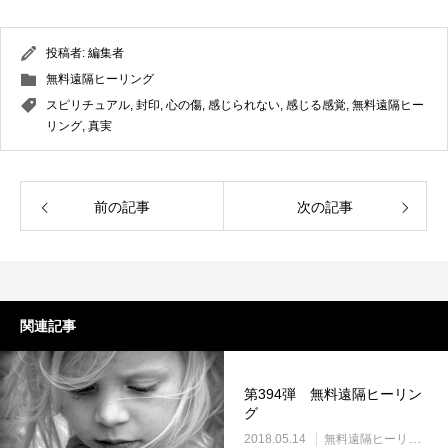
投稿者:
編集者
無料遠隔ヒーリング
スピリチュアル
,
封印
,
心の傷
,
感じられない
,
感じる感覚
,
無料遠隔ヒー
リング
,
真実
前の記事
次の記事
関連記事
第394弾 無料遠隔ヒーリン
グ
2018.05.14
無料遠隔ヒーリング