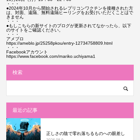
・・・
●2024年10月から開始されるレプリコンワクチンを接種された方
は、対面、遠隔、無料遠隔ヒーリングをお受けいただくことはで
きません
・・・
●もしこちらの新サイトのブログが更新されてなかったら、以下
のサイトをご確認ください。
・・・
アメブロ
https://ameblo.jp/25258pkou/entry-12734758809.html
・・・
Facebookアカウント
https://www.facebook.com/mariko.uchiyama1
検索
最近の記事
正しさの陰で零れ落ちるものへの眼差し
2026.08.9