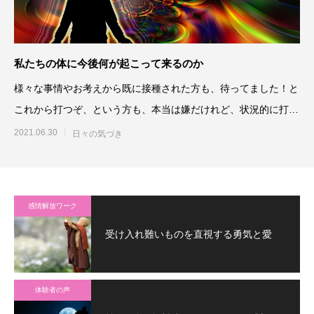
私たちの体に今後何が起こって来るのか
様々な事情やお考えから既に接種された方も、待ってました！と
これから打つぞ、という方も、本当は嫌だけれど、状況的に打た
ざるを得ないという方もあ
2021.06.30
日々の気づき
感情解放ワーク
受け入れ難いものを直視する勇気と愛
体験者の声