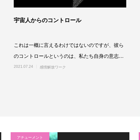
宇宙人からのコントロール
これは一概に言えるわけではないのですが、彼ら
のコントロールというのは、私たち自身の意志を
オフにして眠らせるような状態にして、彼らの思
2021.07.24
感情解放ワーク
うように
アチューメント