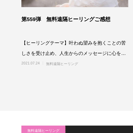
第559弾 無料遠隔ヒーリングご感想
【ヒーリングテーマ】叶わぬ望みを抱くことの苦
しさを受け止め、人生からのメッセージに心を済
ませるよう最高最善に働きか
2021.07.24
無料遠隔ヒーリング
け 7
無料遠隔ヒーリング