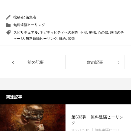
投稿者:
編集者
無料遠隔ヒーリング
スピリチュアル
,
ネガティビティへの耐性
,
不安
,
動揺
,
心の器
,
感情のチ
ャージ
,
無料遠隔ヒーリング
,
統合
,
緊張
前の記事
次の記事
関連記事
第603弾 無料遠隔ヒーリン
グ
2022.05.16
無料遠隔ヒーリング