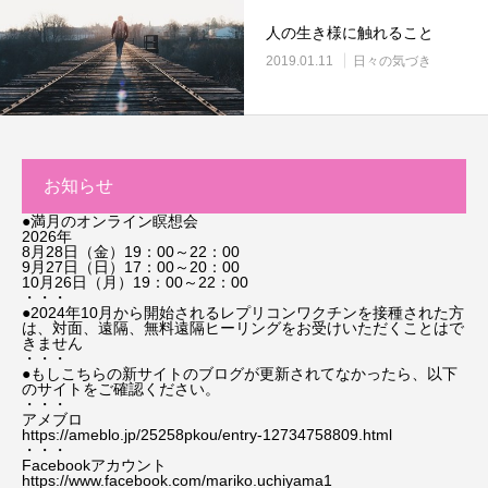
人の生き様に触れること
2019.01.11
日々の気づき
お知らせ
●満月のオンライン瞑想会
2026年
8月28日（金）19：00～22：00
9月27日（日）17：00～20：00
10月26日（月）19：00～22：00
・・・
●2024年10月から開始されるレプリコンワクチンを接種された方
は、対面、遠隔、無料遠隔ヒーリングをお受けいただくことはで
きません
・・・
●もしこちらの新サイトのブログが更新されてなかったら、以下
のサイトをご確認ください。
・・・
アメブロ
https://ameblo.jp/25258pkou/entry-12734758809.html
・・・
Facebookアカウント
https://www.facebook.com/mariko.uchiyama1