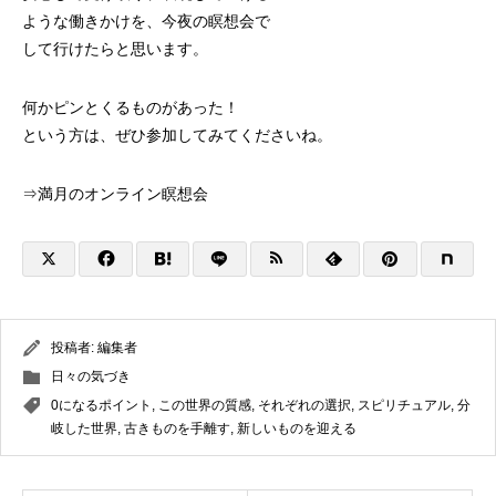
ような働きかけを、今夜の瞑想会で
して行けたらと思います。
何かピンとくるものがあった！
という方は、ぜひ参加してみてくださいね。
⇒
満月のオンライン瞑想会
投稿者:
編集者
日々の気づき
0になるポイント
,
この世界の質感
,
それぞれの選択
,
スピリチュアル
,
分
岐した世界
,
古きものを手離す
,
新しいものを迎える