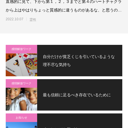
直感的に見て、下から第１，２，３までと第４のハートチャクラ
から上はやはりちょっと質感的に違うものがあるな、と思うので
すが、下の３つのチャクラ
2022.10.07
霊性
感情解放ワーク
自分だけが貧乏くじを引いているような
理不尽な気持ち
感情解放ワーク
最も信頼に足るべき存在でいるために
お知らせ