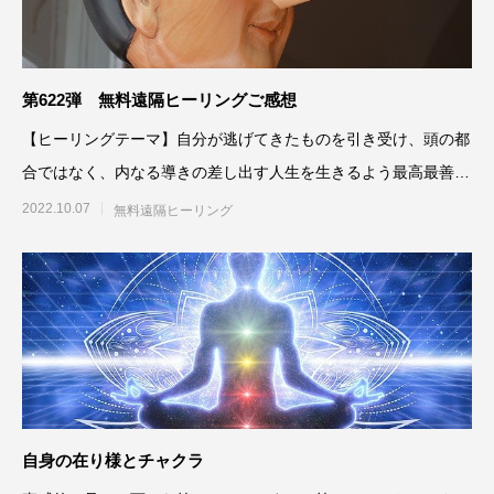
第622弾 無料遠隔ヒーリングご感想
【ヒーリングテーマ】自分が逃げてきたものを引き受け、頭の都
合ではなく、内なる導きの差し出す人生を生きるよう最高最善に
働きかける
2022.10.07
無料遠隔ヒーリング
自身の在り様とチャクラ