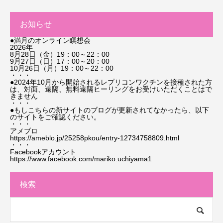
お知らせ
●満月のオンライン瞑想会
2026年
8月28日（金）19：00～22：00
9月27日（日）17：00～20：00
10月26日（月）19：00～22：00
・・・
●2024年10月から開始されるレプリコンワクチンを接種された方
は、対面、遠隔、無料遠隔ヒーリングをお受けいただくことはで
きません
・・・
●もしこちらの新サイトのブログが更新されてなかったら、以下
のサイトをご確認ください。
・・・
アメブロ
https://ameblo.jp/25258pkou/entry-12734758809.html
・・・
Facebookアカウント
https://www.facebook.com/mariko.uchiyama1
検索