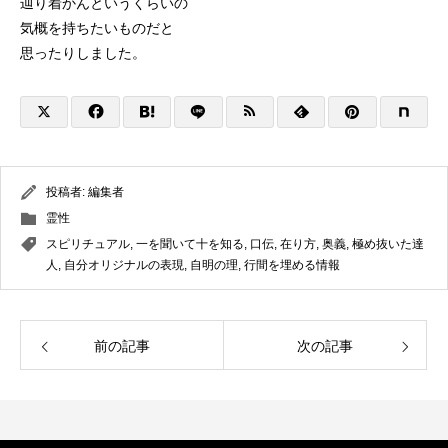
辿り着かんというくらいの
気概を持ちたいものだと
思ったりしました。
投稿者:
編集者
霊性
スピリチュアル
,
一を聞いて十を知る
,
口伝
,
在り方
,
奥義
,
極め抜いた達
人
,
自分オリジナルの表現
,
自明の理
,
行間を埋める情報
前の記事
次の記事