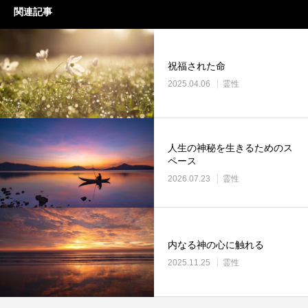
関連記事
祝福された命
2025.04.06
霊性
人生の神秘を生きるためのス
ペース
2026.07.23
霊性
内なる神の心に触れる
2025.11.25
霊性