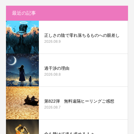
最近の記事
正しさの陰で零れ落ちるものへの眼差し
2026.08.9
過干渉の理由
2026.08.8
第822弾 無料遠隔ヒーリングご感想
2026.08.7
命を懸けて道を求める人々