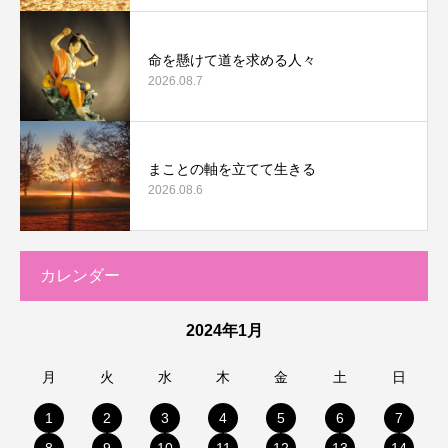
命を懸けて道を求める人々
2026.08.7
まことの軸を立てて生きる
2026.08.6
カレンダー
2024年1月
月
火
水
木
金
土
日
1
2
3
4
5
6
7