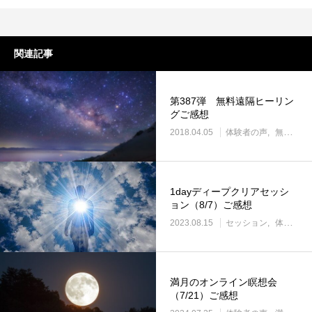
関連記事
第387弾 無料遠隔ヒーリン
グご感想
2018.04.05
体験者の声
無料遠隔ヒーリング
1dayディープクリアセッシ
ョン（8/7）ご感想
2023.08.15
セッション
体験者の声
満月のオンライン瞑想会
（7/21）ご感想