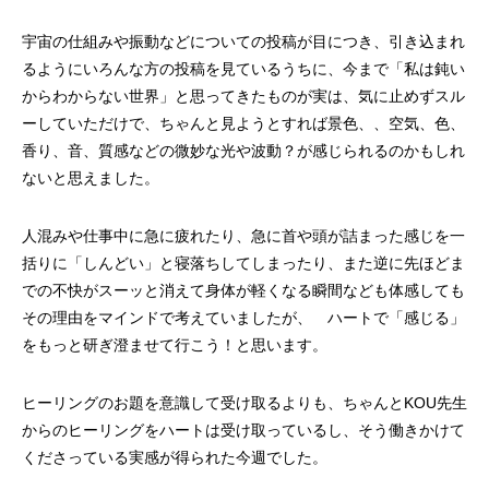
宇宙の仕組みや振動などについての投稿が目につき、引き込まれ
るようにいろんな方の投稿を見ているうちに、今まで「私は鈍い
からわからない世界」と思ってきたものが実は、気に止めずスル
ーしていただけで、ちゃんと見ようとすれば景色、、空気、色、
香り、音、質感などの微妙な光や波動？が感じられるのかもしれ
ないと思えました。
人混みや仕事中に急に疲れたり、急に首や頭が詰まった感じを一
括りに「しんどい」と寝落ちしてしまったり、また逆に先ほどま
での不快がスーッと消えて身体が軽くなる瞬間なども体感しても
その理由をマインドで考えていましたが、 ハートで「感じる」
をもっと研ぎ澄ませて行こう！と思います。
ヒーリングのお題を意識して受け取るよりも、ちゃんとKOU先生
からのヒーリングをハートは受け取っているし、そう働きかけて
くださっている実感が得られた今週でした。