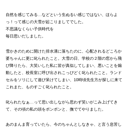
自然を感じてみる…などという生ぬるい感じではない、ほらよ
っ！って感じの大雪が起こりましてでした。
不思議なくらい子供時代を
毎日思いだしました。
雪かきのために開けた排水溝に落ちたのに、心配されるどころか
婆ちゃんに更に叱られたこと。大雪の日、学校の２階の窓から飛
び降りたら、大笑いした私に皆が真似してしまい、悪いことを煽
動したと、校長室に呼び出されこっぴどく叱られたこと。ランド
セルをソリにして遊び呆けてしまい、10時頃先生方が探しに来て
これまた、ものすごく叱られたこと。
叱られたなぁ…って思い出しながら思わず笑いがこみ上げてき
て、その頃の私の頭をポンポンと、撫でてやりました。
あのまんま育っていたら、今のちゃんとしなきゃ、と言う息苦し