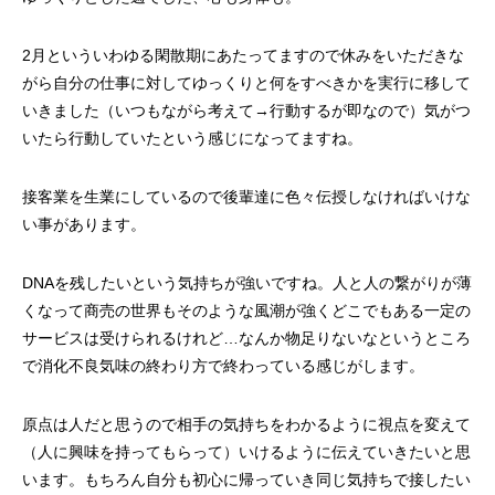
2月といういわゆる閑散期にあたってますので休みをいただきな
がら自分の仕事に対してゆっくりと何をすべきかを実行に移して
いきました（いつもながら考えて→行動するが即なので）気がつ
いたら行動していたという感じになってますね。
接客業を生業にしているので後輩達に色々伝授しなければいけな
い事があります。
DNAを残したいという気持ちが強いですね。人と人の繋がりが薄
くなって商売の世界もそのような風潮が強くどこでもある一定の
サービスは受けられるけれど…なんか物足りないなというところ
で消化不良気味の終わり方で終わっている感じがします。
原点は人だと思うので相手の気持ちをわかるように視点を変えて
（人に興味を持ってもらって）いけるように伝えていきたいと思
います。もちろん自分も初心に帰っていき同じ気持ちで接したい