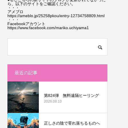
ら、以下のサイトをご確認ください。
・・・
アメブロ
https://ameblo.jp/25258pkou/entry-12734758809.html
・・・
Facebookアカウント
https://www.facebook.com/mariko.uchiyama1
最近の記事
第824弾 無料遠隔ヒーリング
2026.08.10
正しさの陰で零れ落ちるものへ