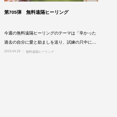
第705弾 無料遠隔ヒーリング
今週の無料遠隔ヒーリングのテーマは「辛かった
過去の自分に愛と励ましを送り、試練の只中にあ
る自分が未来からの導きを受け取るよう最高最善
2024.04.29
無料遠隔ヒーリング
に働きか