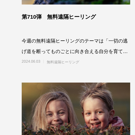
第710弾 無料遠隔ヒーリング
今週の無料遠隔ヒーリングのテーマは「一切の逃
げ道を断ってものごとに向き合える自分を育てて
いくよう最高最善に働きかける」です。参加され
2024.06.03
無料遠隔ヒーリング
る方は、