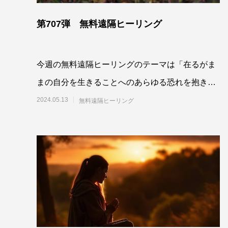
第707弾 無料遠隔ヒーリング
今週の無料遠隔ヒーリングのテーマは「在るがま
まの自分を生きることへのあらゆる恐れを抱きし
め、癒していくよう最高最善に働きかける」で
2024.05.13
無料遠隔ヒーリング
す。参加さ