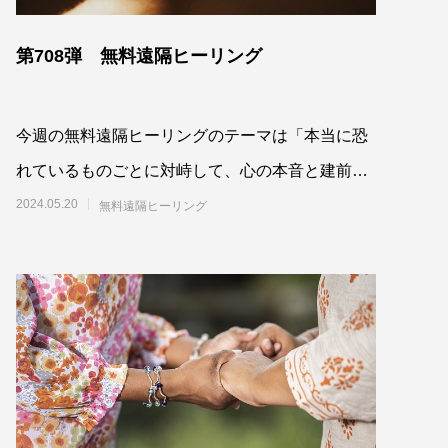
第708弾 無料遠隔ヒーリング
今週の無料遠隔ヒーリングのテーマは「本当に恐
れているものごとに対峙して、心の本音と建前が
一致した振る舞いができるよう最高最善に働きか
2024.05.20
無料遠隔ヒーリング
ける」で