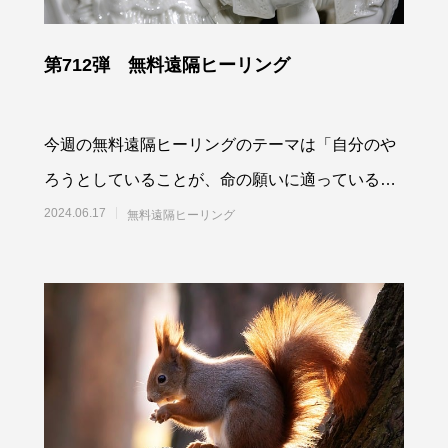
第712弾 無料遠隔ヒーリング
今週の無料遠隔ヒーリングのテーマは「自分のや
ろうとしていることが、命の願いに適っているの
か常に意識しながら在るよう最高最善に働きかけ
2024.06.17
無料遠隔ヒーリング
る」です