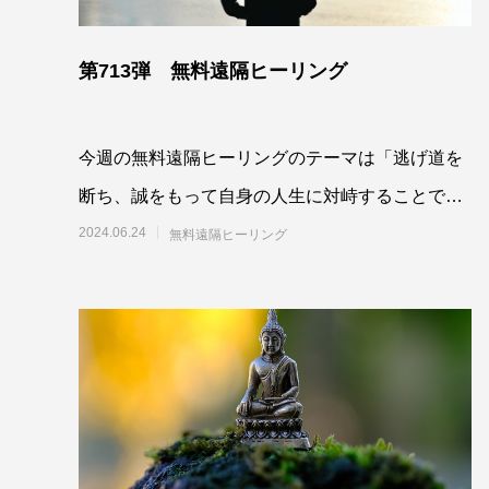
第713弾 無料遠隔ヒーリング
今週の無料遠隔ヒーリングのテーマは「逃げ道を
断ち、誠をもって自身の人生に対峙することで命
の願いを生きるよう最高最善に働きかける」で
2024.06.24
無料遠隔ヒーリング
す。参加さ