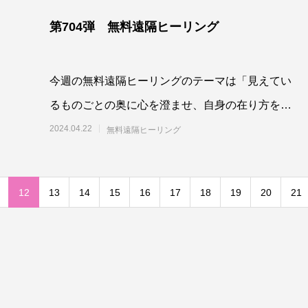
第704弾 無料遠隔ヒーリング
今週の無料遠隔ヒーリングのテーマは「見えてい
るものごとの奥に心を澄ませ、自身の在り方を通
して対話していくよう最高最善に働きかける」で
2024.04.22
無料遠隔ヒーリング
す。参加
12
13
14
15
16
17
18
19
20
21