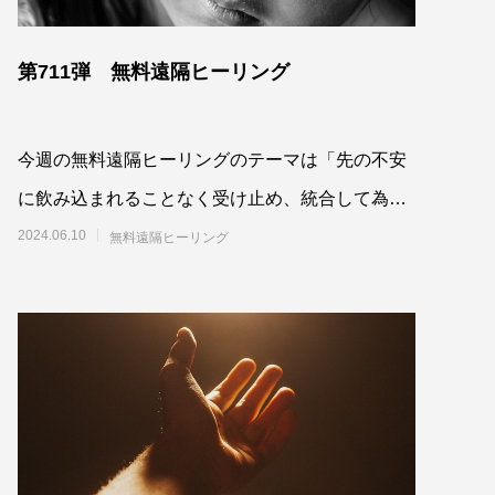
第711弾 無料遠隔ヒーリング
今週の無料遠隔ヒーリングのテーマは「先の不安
に飲み込まれることなく受け止め、統合して為す
べきことを為すよう最高最善に働きかける」で
2024.06.10
無料遠隔ヒーリング
す。参加さ