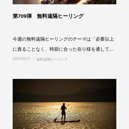
第709弾 無料遠隔ヒーリング
今週の無料遠隔ヒーリングのテーマは「必要以上
に貪ることなく、時節に合った在り様を通して豊
かさを育む最高最善に働きかける」です。参加さ
2024.05.27
無料遠隔ヒーリング
れる方は