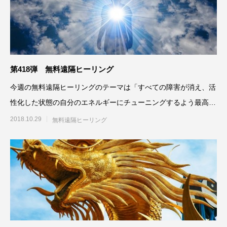
第418弾 無料遠隔ヒーリング
今週の無料遠隔ヒーリングのテーマは「すべての障害が消え、活
性化した状態の自分のエネルギーにチューニングするよう最高最
善に働きかける」です。参
2018.10.29
無料遠隔ヒーリング