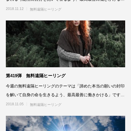
です。参加される方は、「
2018.11.12
無料遠隔ヒーリング
第419弾 無料遠隔ヒーリング
今週の無料遠隔ヒーリングのテーマは「諦めた本当の願いの封印
を解いて自身の命を生きるよう、最高最善に働きかける」です。
参加される方は、「無料遠
2018.11.05
無料遠隔ヒーリング