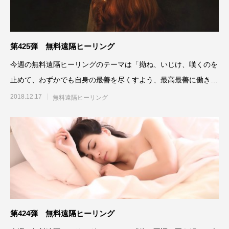
第425弾 無料遠隔ヒーリング
今週の無料遠隔ヒーリングのテーマは「拗ね、いじけ、嘆くのを
止めて、わずかでも自身の最善を尽くすよう、最高最善に働きか
ける」です。参加される方
2018.12.17
無料遠隔ヒーリング
第424弾 無料遠隔ヒーリング