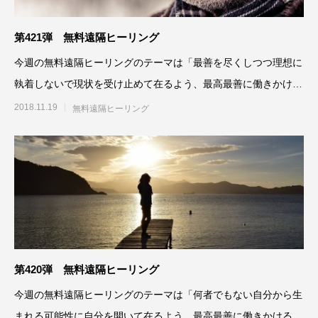
第421弾 無料遠隔ヒーリング
今週の無料遠隔ヒーリングのテーマは「最善を尽くしつつ理想に
執着しないで現状を受け止めて在るよう、最高最善に働きかけ
る」です。参加される方は、
2018.11.19
無料遠隔ヒーリング
第420弾 無料遠隔ヒーリング
今週の無料遠隔ヒーリングのテーマは「何者でもない自分から生
まれる可能性に自分を開いて在るよう、最高最善に働きかける」