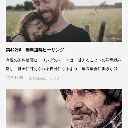
第422弾 無料遠隔ヒーリング
今週の無料遠隔ヒーリングのテーマは「甘えることへの罪悪感を
癒し、健全に甘えられる自分になるよう、最高最善に働きかけ
る」です。参加される方は、
2018.11.26
無料遠隔ヒーリング