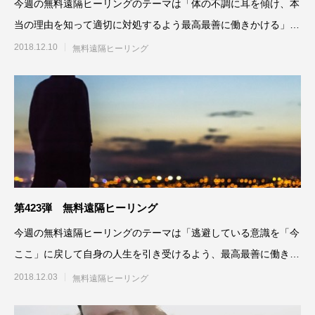
今週の無料遠隔ヒーリングのテーマは「体の不調に耳を傾け、本
当の理由を知って適切に対処するよう最高最善に働きかける」で
す。参加される方は、「無
2018.12.10
無料遠隔ヒーリング
第423弾 無料遠隔ヒーリング
今週の無料遠隔ヒーリングのテーマは「逃避している意識を「今
ここ」に戻して自身の人生を引き受けるよう、最高最善に働きか
ける」です。参加される方
2018.12.03
無料遠隔ヒーリング