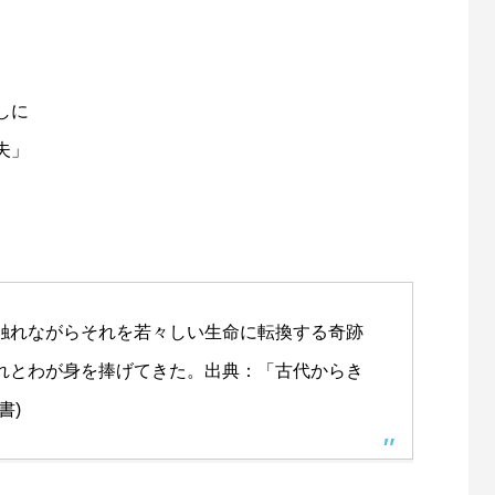
しに
夫
」
触れながらそれを若々しい生命に転換する奇跡
れとわが身を捧げてきた。出典：「
古代からき
書)