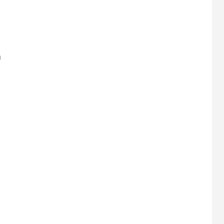
、
。
」
、